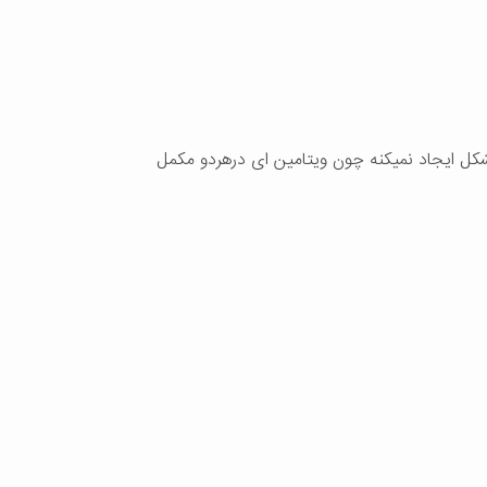
 مکمل اووبوست واسه قبل بارداری مشکل ایجاد نمیکنه چون ویتامین ای درهردو مکمل