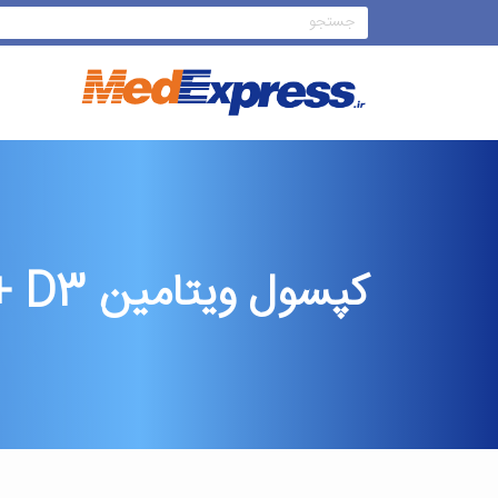
کپسول ویتامین E + D3