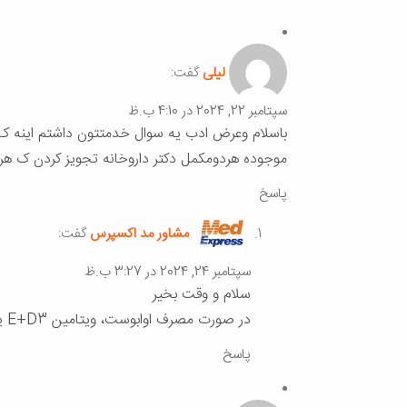
لیلی
گفت:
سپتامبر 22, 2024 در 4:10 ب.ظ
موجوده هردومکمل دکتر داروخانه تجویز کردن ک هرر
پاسخ
مشاور مد اکسپرس
گفت:
سپتامبر 24, 2024 در 3:27 ب.ظ
سلام و وقت بخیر
در صورت مصرف اوابوست، ویتامین E+D3 یک روز در میان مصرف بشه.
پاسخ