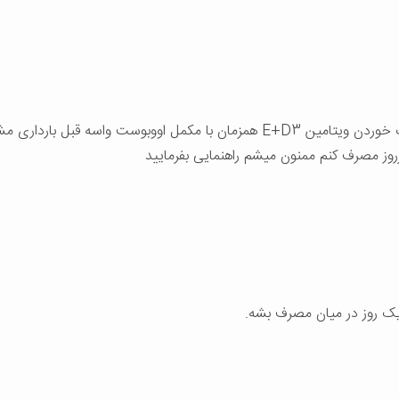
باسلام وعرض ادب یه سوال خدمتتون داشتم اینه ک خوردن ویتامین E+D3 همزمان با
وز مصرف کنم ممنون میشم راهنمایی بفرمایید