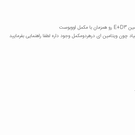
ووبوست
د چون ویتامین ای درهردومکمل وجود داره لطفا راهنمایی بفرمایید