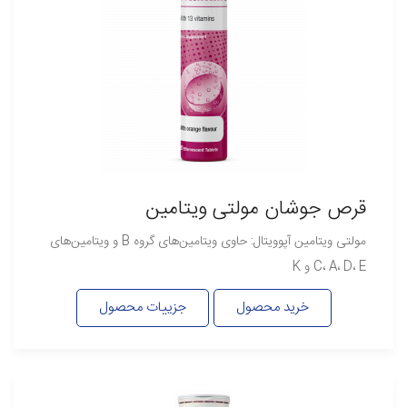
قرص جوشان مولتی ویتامین
مولتی ویتامین آپوویتال: حاوی ویتامین‌های گروه B و ویتامین‌های
C، A، D، E و K
خرید محصول
جزییات محصول