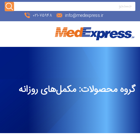
021-75948
info@medexpress.ir
گروه محصولات:
مکمل‌های روزانه