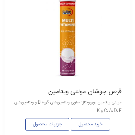
قرص جوشان مولتی ویتامین
مولتی ویتامین یوروویتال: حاوی ویتامین‌های گروه B و ویتامین‌های
C، A، D، E و K
خرید محصول
جزییات محصول